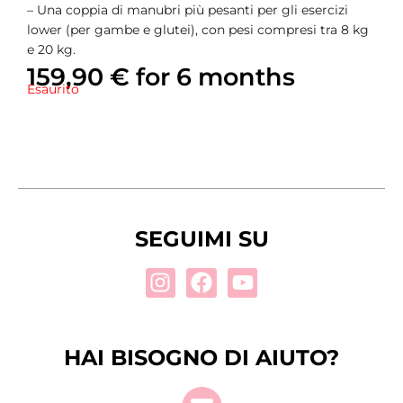
– Una coppia di manubri più pesanti per gli esercizi
lower (per gambe e glutei), con pesi compresi tra 8 kg
e 20 kg.
159,90
€
for 6 months
Esaurito
SEGUIMI SU
Instagram
Facebook
Youtube
HAI BISOGNO DI AIUTO?
E